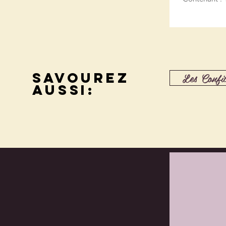
Savourez
Les Confit
aussi: