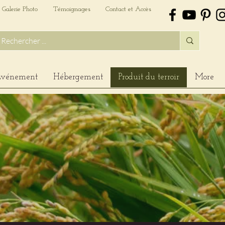
Galerie Photo
Témoignages
Contact et Accès
vénement
Hébergement
Produit du terroir
More