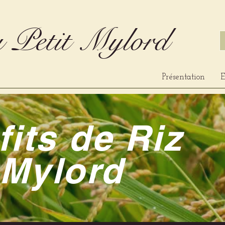
 Petit Mylord
Présentation
E
its de Riz
 Mylord